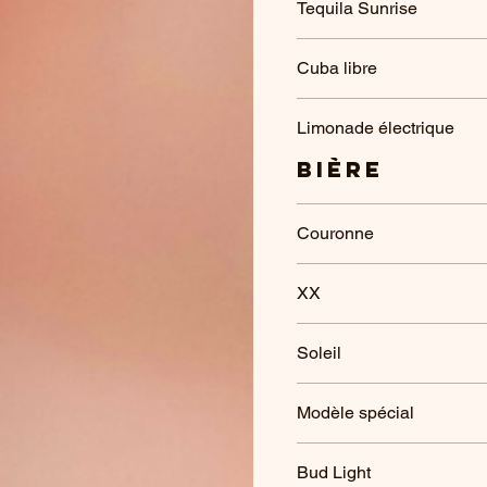
Tequila Sunrise
Cuba libre
Limonade électrique
Bière
Couronne
XX
Soleil
Modèle spécial
Bud Light