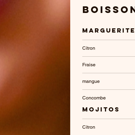
Boisso
Marguerit
Citron
Fraise
mangue
Concombe
Mojitos
Citron